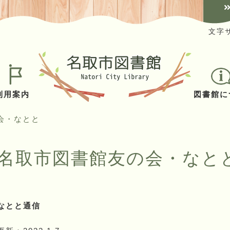
文字
利用案内
図書館に
会・なとと
名取市図書館友の会・なと
なとと通信