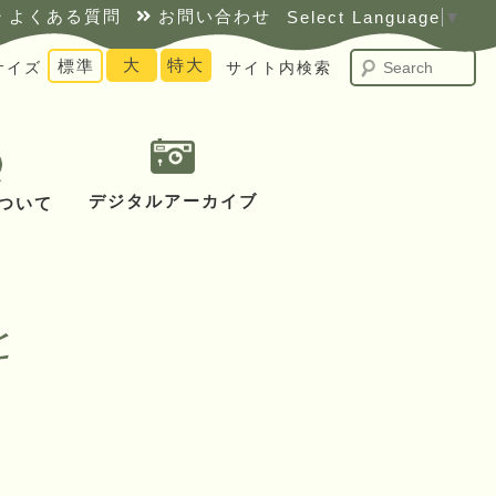
よくある質問
お問い合わせ
Select Language
▼
S
大
特大
標準
サイズ
サイト内検索
デジタルアーカイブ
ついて
と