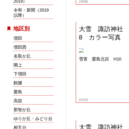
2019）
(3568)
令和・新聞（2019
以降）
大雪 諏訪神社
地区別
8 カラー写真
増田
増田西
名取が丘
雪害 愛島北目 H10
閖上
下増田
館腰
愛島
(3142)
高舘
那智が丘
ゆりが丘・みどり台
大雪 諏訪神社
相互台