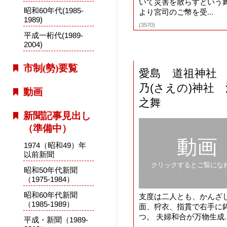
いて災害を散らすという舞
昭和60年代(1985-
より宮司のご幣を受...
1989)
(3570)
平成一桁代(1989-
2004)
市制(勢)要覧
愛島 道祖神社
乃(さえの)神社
動画
之舞
新聞記事見出し
（準備中）
動画
1974（昭和49）年
以前新聞
クリックするとご覧にな
昭和50年代新聞
（1975-1984）
昭和60年代新聞
支度は二人とも、かんざ
（1985-1989）
面、狩衣、指貫で右手に
つ。 夫婦和合が万物生成..
平成・新聞（1989-