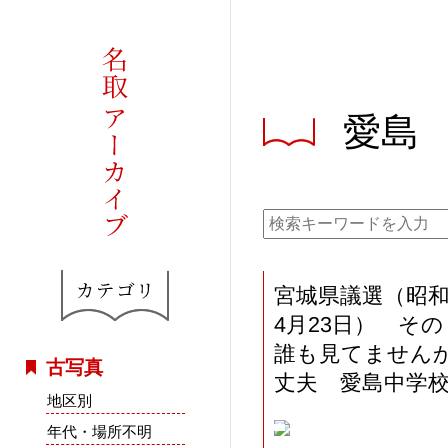
愛島
宮城県議選（昭和
4月23日） そ
誰も見てません
古写真
丈夫 愛島中学
地区別
年代・場所不明