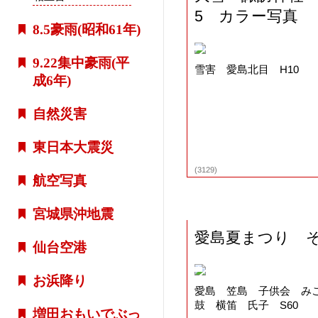
5 カラー写真
8.5豪雨(昭和61年)
9.22集中豪雨(平
雪害 愛島北目 H10
成6年)
自然災害
東日本大震災
(3129)
航空写真
宮城県沖地震
愛島夏まつり 
仙台空港
お浜降り
愛島 笠島 子供会 み
鼓 横笛 氏子 S60
増田おもいでぶっ