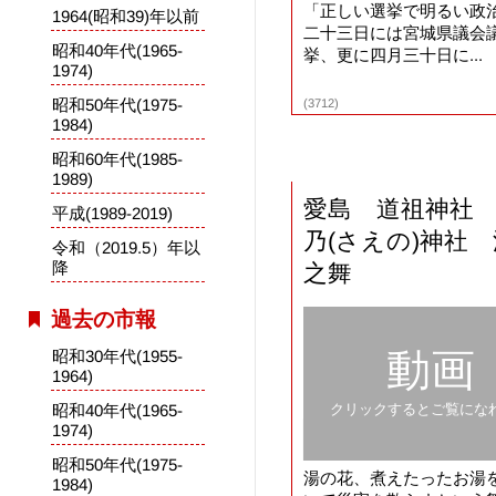
「正しい選挙で明るい政治
1964(昭和39)年以前
二十三日には宮城県議会
昭和40年代(1965-
挙、更に四月三十日に...
1974)
昭和50年代(1975-
(3712)
1984)
昭和60年代(1985-
1989)
愛島 道祖神社
平成(1989-2019)
乃(さえの)神社
令和（2019.5）年以
降
之舞
過去の市報
動画
昭和30年代(1955-
1964)
昭和40年代(1965-
クリックするとご覧にな
1974)
昭和50年代(1975-
湯の花、煮えたったお湯
1984)