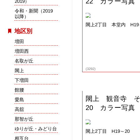
22 カラー写真
2019）
令和・新聞（2019
以降）
閖上2丁目 本堂内 H19
地区別
増田
増田西
名取が丘
(3292)
閖上
下増田
館腰
閖上 観音寺 
愛島
20 カラー写真
高舘
那智が丘
ゆりが丘・みどり台
閖上2丁目 H19～20
相互台