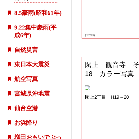
8.5豪雨(昭和61年)
9.22集中豪雨(平
成6年)
(3290)
自然災害
閖上 観音寺 
東日本大震災
18 カラー写真
航空写真
宮城県沖地震
閖上2丁目 H19～20
仙台空港
お浜降り
増田おもいでぶっ