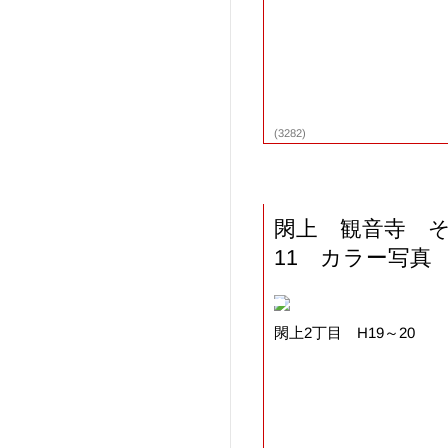
(3282)
閖上 観音寺 
11 カラー写真
閖上2丁目 H19～20