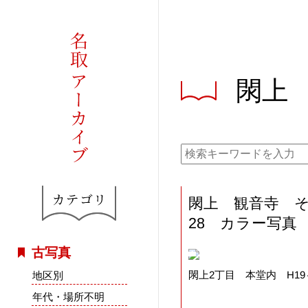
閖上
閖上 観音寺 
28 カラー写真
古写真
閖上2丁目 本堂内 H19
地区別
年代・場所不明