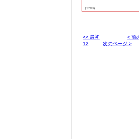
(3280)
< 
<< 最初
次のページ >
12