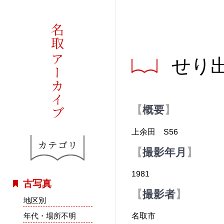
せり
概要
上余田 S56
撮影年月
1981
古写真
撮影者
地区別
年代・場所不明
名取市