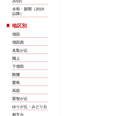
2019）
令和・新聞（2019
以降）
地区別
増田
増田西
名取が丘
閖上
下増田
館腰
愛島
高舘
那智が丘
ゆりが丘・みどり台
相互台