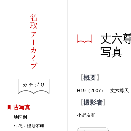
丈六
写真
概要
H19（2007） 丈六
撮影者
古写真
小野友和
地区別
年代・場所不明