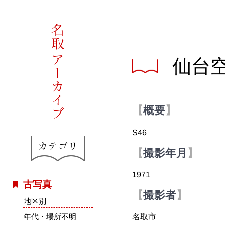
仙台空
概要
S46
撮影年月
1971
古写真
撮影者
地区別
年代・場所不明
名取市