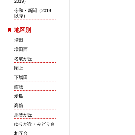
2019）
令和・新聞（2019
以降）
地区別
増田
増田西
名取が丘
閖上
下増田
館腰
愛島
高舘
那智が丘
ゆりが丘・みどり台
相互台