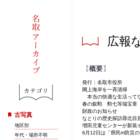
広報な
概要
発行：名取市役所
閖上海岸を一斉清掃
本当の快適な生活って
春の叙勲 勲七等瑞宝章
財政のお知らせ
古写真
なとりの歴史探訪㉖北目
地区別
増田児童センターが新装
6月12日は「県民m防災
年代・場所不明