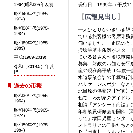
1964(昭和39)年以前
発行日：1999年（平成1
昭和40年代(1965-
広報見出し
1974)
昭和50年代(1975-
一人ひとりがいきいき輝
1984)
ている旅客機の客席乗務
昭和60年代(1985-
伺いました。 市民のう
1989)
掃環境基本条例がスター
ている皆さんへ名取市職
平成(1989-2019)
募集 財政のお知らせ平成
令和（2019.5）年以
産の現在高平成10年度一
降
水道事業会計の予算執行
ハリケーンスポ少 なと
過去の市報
北目原の供養碑【写真】
昭和30年代(1955-
ねて わが家のアイドル
1964)
相談「アンケート商法」
昭和40年代(1965-
年相談員研修会を開催【
1974)
って」増田児童センター
昭和50年代(1975-
ストラリアの子供たちとの
1984)
Ｒ【写真】「クルマはこ