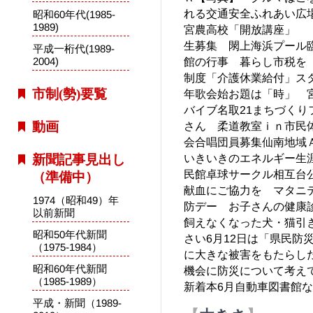
れる交通安全ふれあい広
昭和60年代(1985-
1989)
宮農高校「開放講座」 
生募集 閖上海浜プール
平成一桁代(1989-
2004)
館の行事 暮らし市税を
制度「介護休業給付」ス
市制(勢)要覧
年歌会始お題は「時」 
バイブ名取21まちづく
動画
さん 柔道教室ｉｎ市民
会合唱団員募集仙南地域
いきいきのエネルギー生
新聞記事見出し
民館卓球サークル相互台
（準備中）
献血にご協力を マタニ
1974（昭和49）年
防デー お子さんの健康
以前新聞
飼えなくなった犬・猫引
昭和50年代新聞
さい6月12日は「県民防災
（1975-1984）
に大きな被害をもたらし
昭和60年代新聞
機会に防災について考え
（1985-1989）
新着本6月自動車図書館
平成・新聞（1989-