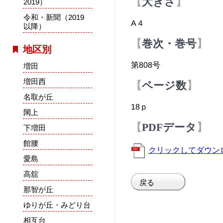
大きさ
2019）
令和・新聞（2019
A４
以降）
巻次・巻号
地区別
第808号
増田
増田西
ページ数
名取が丘
18ｐ
閖上
PDFデータ
下増田
館腰
クリックしてダウン
愛島
高舘
戻る
那智が丘
ゆりが丘・みどり台
相互台