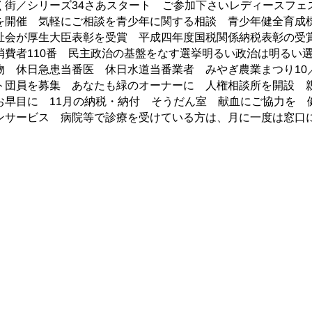
く街／シリーズ34さあスタート ご参加下さいレディースフェ
を開催 気軽にご相談を青少年に関する相談 青少年健全育成
祉会が厚生大臣表彰を受賞 平成四年度国税関係納税表彰の受
消費者110番 民主政治の基盤をなす選挙明るい政治は明るい
 休日急患当番医 休日水道当番業者 みやぎ農業まつり10／
ト団員を募集 あなたも緑のオーナーに 人権相談所を開設 
お早目に 11月の納税・納付 そうだん室 献血にご協力を 
ンサービス 病院等で診療を受けている方は、月に一度は窓口