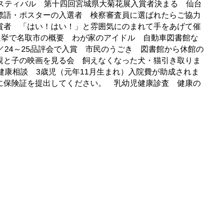
スティバル 第十四回宮城県大菊花展入賞者決まる 仙台
標語・ポスターの入選者 検察審査員に選ばれたらご協力
賞者 「はい！はい！」と雰囲気にのまれて手をあげて催
選挙で名取市の概要 わが家のアイドル 自動車図書館な
24～25品評会で入賞 市民のうごき 図書館から休館の
親と子の映画を見る会 飼えなくなった犬・猫引き取りま
健康相談 3歳児（元年11月生まれ）入院費が助成されま
に保険証を提出してください。 乳幼児健康診査 健康の