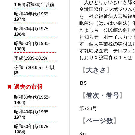
一人ひとりがいきいき輝
1964(昭和39)年以前
空港国際化シンポジウム
昭和40年代(1965-
を 社会福祉法人宮城福
1974)
眠商法（はいはい商法）
昭和50年代(1975-
かよし号 公民館の催し物
1984)
お知らせ ボーイスカウ
昭和60年代(1985-
す 個人事業税の納付は
1989)
す乳幼児医療 テレフォ
しおりＸ線写真ＣＴとは
平成(1989-2019)
令和（2019.5）年以
大きさ
降
Ｂ5
過去の市報
巻次・巻号
昭和30年代(1955-
1964)
第728号
昭和40年代(1965-
1974)
ページ数
昭和50年代(1975-
1984)
8ｐ