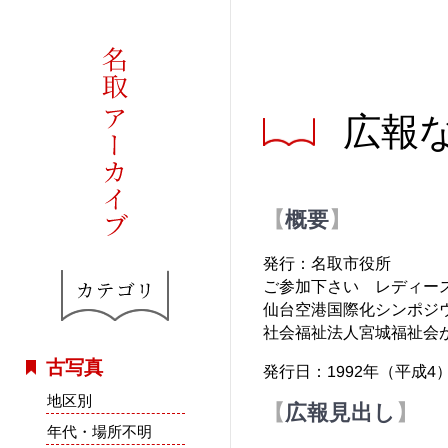
広報な
概要
発行：名取市役所
ご参加下さい レディー
仙台空港国際化シンポジ
社会福祉法人宮城福祉会
古写真
発行日：1992年（平成4）
地区別
広報見出し
年代・場所不明