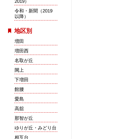
2019）
令和・新聞（2019
以降）
地区別
増田
増田西
名取が丘
閖上
下増田
館腰
愛島
高舘
那智が丘
ゆりが丘・みどり台
相互台