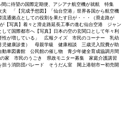
ソウル間に待望の国際定期便、アシアナ航空機が就航 特集
次夫 「【完成予想図】「仙台空港」世界各国から航空機
際流通拠点としての役割を果たす日が・・・（滑走路が
便が【写真】着々と滑走路延長工事の進む仙台空港 ジャン
として国際都市へ【写真】日本の空の玄関口として年々利
要性が増している」 広報クイズ 市民のコーナー 乳幼
月児健康診査） 母親学級 健康相談 三歳児入院費が助
自動車図書館 公民館の催し物 青少年健全育成協調月間
人の家 市民のうごき 県政モニター募集 家庭介護講習
を担う消防団パレード そうだん室 閖上港朝市ー初売開