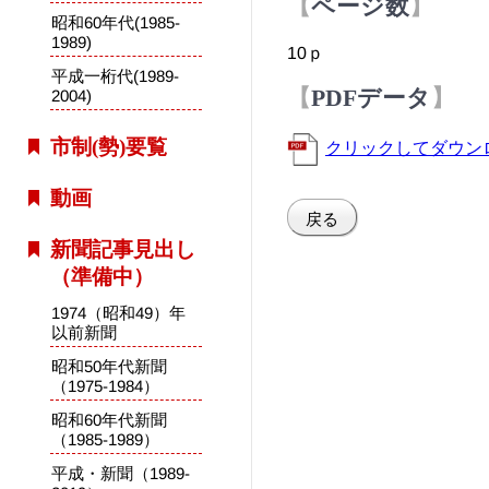
ページ数
昭和60年代(1985-
1989)
10ｐ
平成一桁代(1989-
PDFデータ
2004)
市制(勢)要覧
クリックしてダウン
動画
戻る
新聞記事見出し
（準備中）
1974（昭和49）年
以前新聞
昭和50年代新聞
（1975-1984）
昭和60年代新聞
（1985-1989）
平成・新聞（1989-