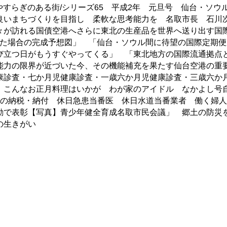
とやすらぎのある街/シリーズ65 平成2年 元旦号 仙台・
良いまちづくりを目指し 柔軟な思考能力を 名取市長 石川
々が訪れる国債空港へさらに東北の生産品を世界へ送り出す国
された場合の完成予想図」 「仙台・ソウル間に待望の国際定期
び立つ日がもうすぐやってくる」 「東北地方の国際流通拠点
能力の限界が近づいた今、その機能補充を果たす仙台空港の重
康診査・七か月児健康診査・一歳六か月児健康診査・三歳六か
 こんなお正月料理はいかが わが家のアイドル なかよし号
月の納税・納付 休日急患当番医 休日水道当番業者 働く婦
動で表彰【写真】青少年健全育成名取市民会議」 郷土の防災
の生きがい