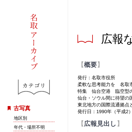
広報な
概要
発行：名取市役所
柔軟な思考能力を 名取
特集 仙台空港 臨空型
仙台・ソウル間に待望の
東北地方の国際流通拠点
古写真
発行日：1990年（平成2
地区別
広報見出し
年代・場所不明