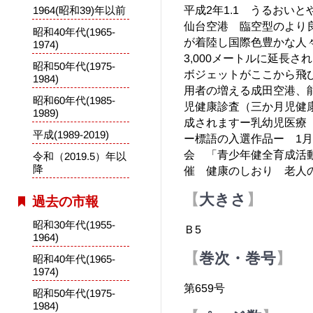
平成2年1.1 うるおい
1964(昭和39)年以前
仙台空港 臨空型のより
昭和40年代(1965-
が着陸し国際色豊かな人
1974)
3,000メートルに延長
昭和50年代(1975-
ボジェットがここから飛
1984)
用者の増える成田空港、
昭和60年代(1985-
児健康診査（三か月児健
1989)
成されますー乳幼児医療
平成(1989-2019)
ー標語の入選作品ー 1
会 「青少年健全育成活
令和（2019.5）年以
降
催 健康のしおり 老人
大きさ
過去の市報
昭和30年代(1955-
Ｂ5
1964)
巻次・巻号
昭和40年代(1965-
1974)
第659号
昭和50年代(1975-
1984)