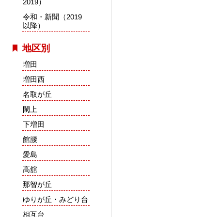
2019）
令和・新聞（2019
以降）
地区別
増田
増田西
名取が丘
閖上
下増田
館腰
愛島
高舘
那智が丘
ゆりが丘・みどり台
相互台