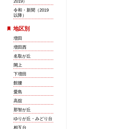
2019）
令和・新聞（2019
以降）
地区別
増田
増田西
名取が丘
閖上
下増田
館腰
愛島
高舘
那智が丘
ゆりが丘・みどり台
相互台