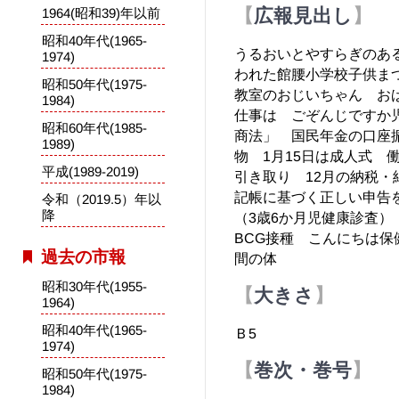
広報見出し
1964(昭和39)年以前
昭和40年代(1965-
うるおいとやすらぎのある
1974)
われた館腰小学校子供ま
昭和50年代(1975-
教室のおじいちゃん お
1984)
仕事は ごぞんじですか
昭和60年代(1985-
商法」 国民年金の口座
1989)
物 1月15日は成人式
平成(1989-2019)
引き取り 12月の納税
記帳に基づく正しい申告
令和（2019.5）年以
降
（3歳6か月児健康診査
BCG接種 こんにちは保
過去の市報
間の体
昭和30年代(1955-
大きさ
1964)
昭和40年代(1965-
Ｂ5
1974)
巻次・巻号
昭和50年代(1975-
1984)