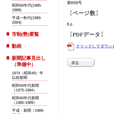
第658号
昭和60年代(1985-
1989)
ページ数
平成一桁代(1989-
2004)
6ｐ
市制(勢)要覧
PDFデータ
動画
クリックしてダウン
新聞記事見出し
戻る
（準備中）
1974（昭和49）年
以前新聞
昭和50年代新聞
（1975-1984）
昭和60年代新聞
（1985-1989）
平成・新聞（1989-