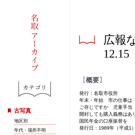
広報な
12.15
概要
発行：名取市役所
年末・年始 市の仕事は
ご存じですか 児童手当
古写真
開封しても購入義務はあ
地区別
国民年金の口座振替を
発行日：1989年（平成1）
年代・場所不明