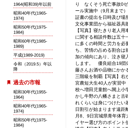
り なくそう死亡事故0
1964(昭和39)年以前
ール実施中（9月末まで）
昭和40年代(1965-
証書の提出を日時及び場
1974)
文化事業団から福祉器具
昭和50年代(1975-
【写真】寝たきり老人用
1984)
に関する相談件数は五十
昭和60年代(1985-
に多くの時間と労力を必
1989)
ち、苦情の占める割合は
平成(1989-2019)
加の傾向にあり、泣き寝
します。 優良組合19
令和（2019.5）年以
降
藤さんお酒や品物にかか
三階級を制覇【写真】右
過去の市報
宮農短大生40人が実習
校へ増田児童館へ閖上小
昭和30年代(1955-
かし牛野の八幡さまと古
1964)
れくらいは身につけたい
昭和40年代(1965-
日割引が始まります遠距
1974)
月8、9日宮城県青年体
昭和50年代(1975-
イヤー選び方のポイント
1984)