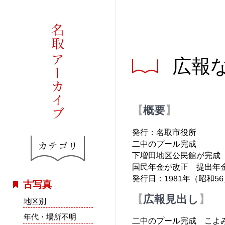
広報な
概要
発行：名取市役所
二中のプール完成
下増田地区公民館が完成
国民年金が改正 提出年金
発行日：1981年（昭和56
古写真
広報見出し
地区別
年代・場所不明
二中のプール完成 こよ