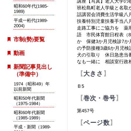
講座【写真】老人大学の
昭和60年代(1985-
班松島町老人学級と名取
1989)
話講習会消費生活学級八
平成一桁代(1989-
扶養特別児童扶養手当八
2004)
走路工事にご協力を 薬
語 市民体育館日程表（8
市制(勢)要覧
か 保健3か月児検診7か
の予防接種3歳6か月児
動画
犬の引取り 休日急患当
なも一緒に 相談室行政
新聞記事見出し
大きさ
（準備中）
1974（昭和49）年
Ｂ5
以前新聞
巻次・巻号
昭和50年代新聞
（1975-1984）
第457号
昭和60年代新聞
（1985-1989）
ページ数
平成・新聞（1989-