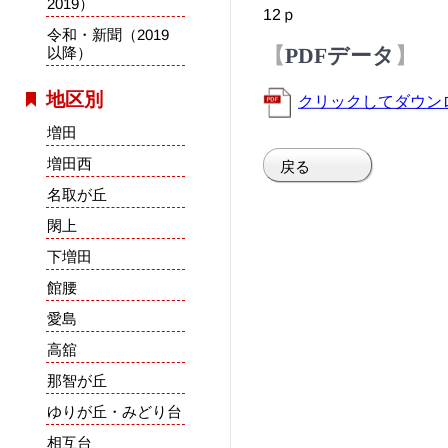
2019）
12ｐ
令和・新聞（2019
以降）
PDFデータ
地区別
クリックしてダウン
増田
増田西
戻る
名取が丘
閖上
下増田
館腰
愛島
高舘
那智が丘
ゆりが丘・みどり台
相互台