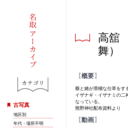
高舘
舞）
概要
爺と姥が滑稽な仕草をす
イザナギ・イザナミの二
なっている。
古写真
熊野神社配布資料より
地区別
動画
年代・場所不明