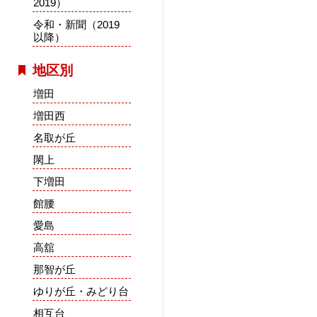
2019）
令和・新聞（2019
以降）
地区別
増田
増田西
名取が丘
閖上
下増田
館腰
愛島
高舘
那智が丘
ゆりが丘・みどり台
相互台