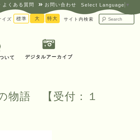
よくある質問
お問い合わせ
Select Language
▼
S
大
特大
標準
サイズ
サイト内検索
デジタルアーカイブ
ついて
の物語 【受付：１