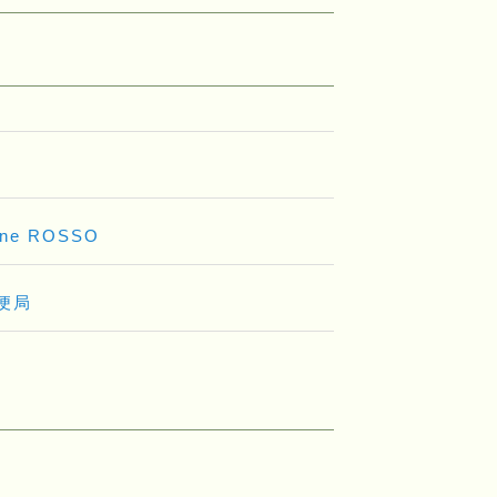
ione ROSSO
便局