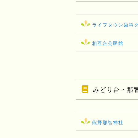
ライフタウン歯科
相互台公民館
みどり台・那
熊野那智神社