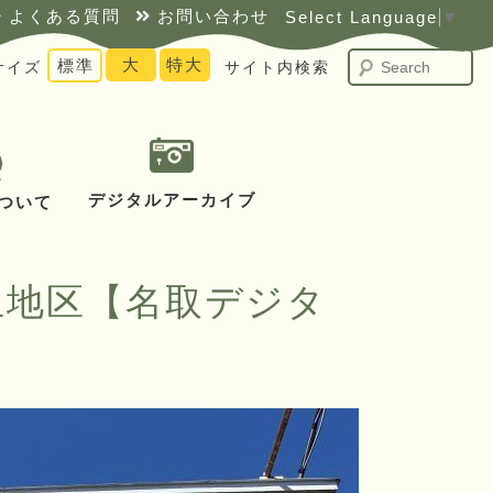
よくある質問
お問い合わせ
Select Language
▼
S
大
特大
標準
サイズ
サイト内検索
デジタルアーカイブ
ついて
丘地区【名取デジタ