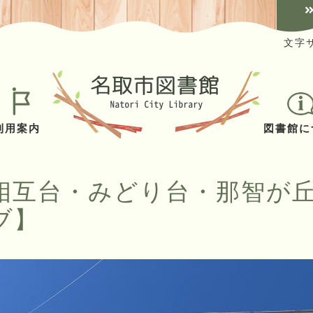
文字
利用案内
図書館に
相互台・みどり台・那智が
ブ】