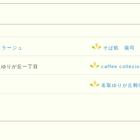
コラージュ
そば処 揚司
取ゆりが丘一丁目
caffee collez
名取ゆりが丘郵