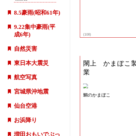
8.5豪雨(昭和61年)
9.22集中豪雨(平
成6年)
(108)
自然災害
閖上 かまぼこ
東日本大震災
業
航空写真
宮城県沖地震
鯛のかまぼこ
仙台空港
お浜降り
増田おもいでぶっ