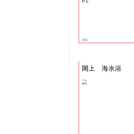
P.1.
(96)
閖上 海水浴