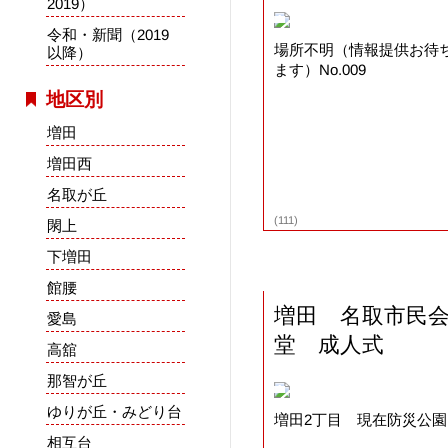
2019）
令和・新聞（2019
場所不明（情報提供お待
以降）
ます）No.009
地区別
増田
増田西
名取が丘
(111)
閖上
下増田
館腰
増田 名取市民
愛島
堂 成人式
高舘
那智が丘
ゆりが丘・みどり台
増田2丁目 現在防災公
相互台