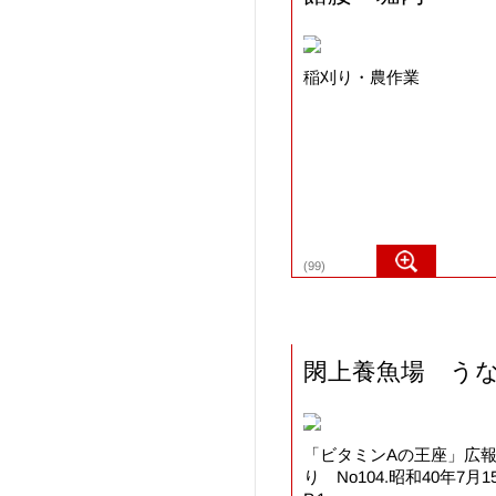
稲刈り・農作業
(99)
閖上養魚場 う
「ビタミンAの王座」広
り No104.昭和40年7月